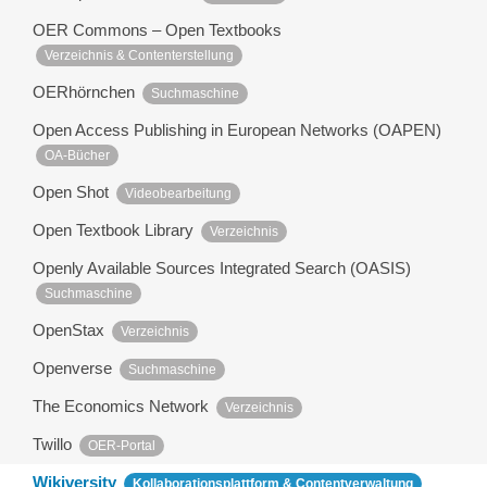
OER Commons – Open Textbooks
Verzeichnis & Contenterstellung
OERhörnchen
Suchmaschine
Open Access Publishing in European Networks (OAPEN)
OA-Bücher
Open Shot
Videobearbeitung
Open Textbook Library
Verzeichnis
Openly Available Sources Integrated Search (OASIS)
Suchmaschine
OpenStax
Verzeichnis
Openverse
Suchmaschine
The Economics Network
Verzeichnis
Twillo
OER-Portal
Wikiversity
Kollaborationsplattform & Contentverwaltung