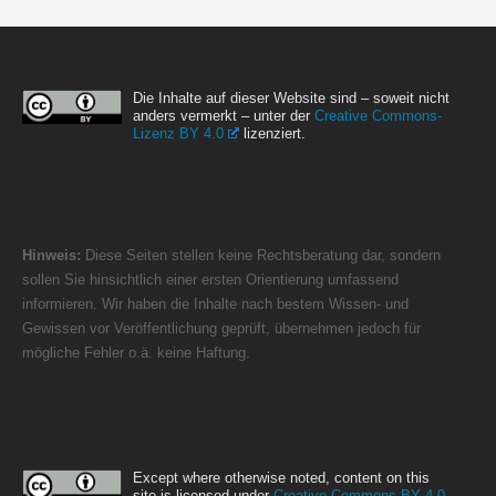
Die Inhalte auf dieser Website sind – soweit nicht
anders vermerkt – unter der
Creative Commons-
Lizenz BY 4.0
lizenziert.
Hinweis:
Diese Seiten stellen keine Rechtsberatung dar, sondern
sollen Sie hinsichtlich einer ersten Orientierung umfassend
informieren. Wir haben die Inhalte nach bestem Wissen- und
Gewissen vor Veröffentlichung geprüft, übernehmen jedoch für
mögliche Fehler o.ä. keine Haftung.
Except where otherwise noted, content on this
site is licensed under
Creative Commons BY 4.0