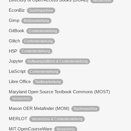
Verzeichnis
EconBiz
Suchmaschine
Gimp
Bildbearbeitung
GitBook
Contenterstellung
Glitch
Contenterstellung
H5P
Contenterstellung
Jupyter
Softwareplattform & Contenterstellung
LiaScript
Contenterstellung
Libre Office
Textbearbeitung
Maryland Open Source Textbook Commons (MOST)
Verzeichnis
Mason OER Metafinder (MOM)
Suchmaschine
MERLOT
Verzeichnis & Contenterstellung
MIT OpenCourseWare
Verzeichnis