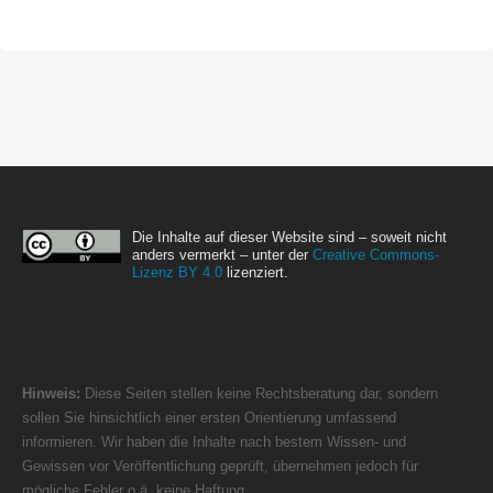
Die Inhalte auf dieser Website sind – soweit nicht
anders vermerkt – unter der
Creative Commons-
Lizenz BY 4.0
lizenziert.
Hinweis:
Diese Seiten stellen keine Rechtsberatung dar, sondern
sollen Sie hinsichtlich einer ersten Orientierung umfassend
informieren. Wir haben die Inhalte nach bestem Wissen- und
Gewissen vor Veröffentlichung geprüft, übernehmen jedoch für
mögliche Fehler o.ä. keine Haftung.