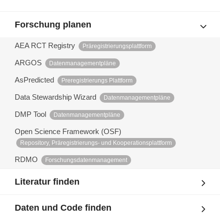
Forschung planen
AEA RCT Registry
Präregistrierungsplattform
ARGOS
Datenmanagementpläne
AsPredicted
Preregistrierungs Plattform
Data Stewardship Wizard
Datenmanagementpläne
DMP Tool
Datenmanagementpläne
Open Science Framework (OSF)
Repository, Präregistrierungs- und Kooperationsplattform
RDMO
Forschungsdatenmanagement
Literatur finden
Daten und Code finden