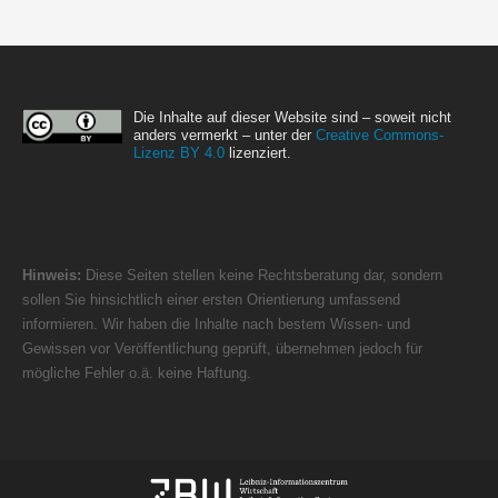
Die Inhalte auf dieser Website sind – soweit nicht
anders vermerkt – unter der
Creative Commons-
Lizenz BY 4.0
lizenziert.
Hinweis:
Diese Seiten stellen keine Rechtsberatung dar, sondern
sollen Sie hinsichtlich einer ersten Orientierung umfassend
informieren. Wir haben die Inhalte nach bestem Wissen- und
Gewissen vor Veröffentlichung geprüft, übernehmen jedoch für
mögliche Fehler o.ä. keine Haftung.