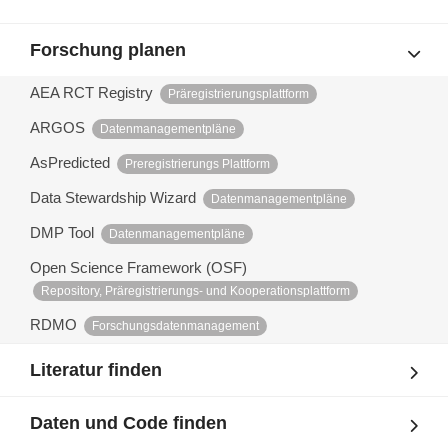
Forschung planen
AEA RCT Registry
Präregistrierungsplattform
ARGOS
Datenmanagementpläne
AsPredicted
Preregistrierungs Plattform
Data Stewardship Wizard
Datenmanagementpläne
DMP Tool
Datenmanagementpläne
Open Science Framework (OSF)
Repository, Präregistrierungs- und Kooperationsplattform
RDMO
Forschungsdatenmanagement
Literatur finden
Daten und Code finden