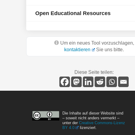
Open Educational Resources
Um ein neues Tool vorzuschlagen,
kontaktieren
Sie uns bitte.
Diese Seite teilen:
Die Inhalte auf dieser Website sind
– soweit nicht anders vermerkt –
unter der
Creative Commons-Lizenz
BY 4.0
lizenziert.