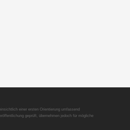
insichtlich einer ersten Orientierung umfassend
röffentlichung geprüft, übernehmen jedoch für mögliche