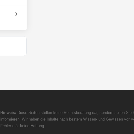
Hinweis:
Diese Seiten stellen keine Rechtsberatung dar, sondern sollen Sie h
informieren. Wir haben die Inhalte nach bestem Wissen- und Gewissen vor Ve
Fehler o.ä. keine Haftung.