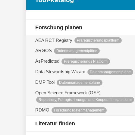
Forschung planen
AEA RCT Registry
Präregistrierungsplattform
ARGOS
Datenmanagementpläne
AsPredicted
Preregistrierungs Plattform
Data Stewardship Wizard
Datenmanagementpläne
DMP Tool
Datenmanagementpläne
Open Science Framework (OSF)
Repository, Präregistrierungs- und Kooperationsplattform
RDMO
Forschungsdatenmanagement
Literatur finden