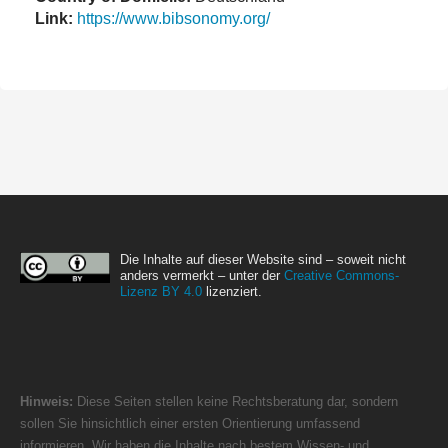
Link:
https://www.bibsonomy.org/
Die Inhalte auf dieser Website sind – soweit nicht
anders vermerkt – unter der
Creative Commons-
Lizenz BY 4.0
lizenziert.
Hinweis:
Diese Seiten stellen keine Rechtsberatung dar, sondern
sollen Sie hinsichtlich einer ersten Orientierung umfassend
informieren. Wir haben die Inhalte nach bestem Wissen- und