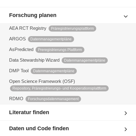
Forschung planen
AEA RCT Registry
Präregistrierungsplattform
ARGOS
Datenmanagementpläne
AsPredicted
Preregistrierungs Plattform
Data Stewardship Wizard
Datenmanagementpläne
DMP Tool
Datenmanagementpläne
Open Science Framework (OSF)
Repository, Präregistrierungs- und Kooperationsplattform
RDMO
Forschungsdatenmanagement
Literatur finden
Daten und Code finden