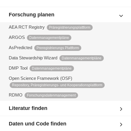
Forschung planen
AEA RCT Registry
Präregistrierungsplattform
ARGOS
Datenmanagementpläne
AsPredicted
Preregistrierungs Plattform
Data Stewardship Wizard
Datenmanagementpläne
DMP Tool
Datenmanagementpläne
Open Science Framework (OSF)
Repository, Präregistrierungs- und Kooperationsplattform
RDMO
Forschungsdatenmanagement
Literatur finden
Daten und Code finden