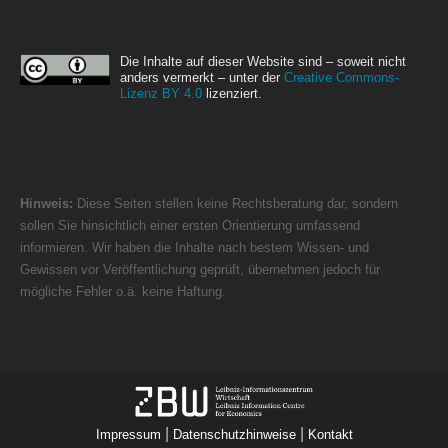
Die Inhalte auf dieser Website sind – soweit nicht
anders vermerkt – unter der
Creative Commons-
Lizenz BY 4.0
lizenziert.
Hinweis:
Diese Seiten stellen keine Rechtsberatung dar, sondern
sollen Sie hinsichtlich einer ersten Orientierung umfassend
informieren. Wir haben die Inhalte nach bestem Wissen- und
Gewissen vor Veröffentlichung geprüft, übernehmen jedoch für
mögliche Fehler o.ä. keine Haftung.
|
|
Impressum
Datenschutzhinweise
Kontakt