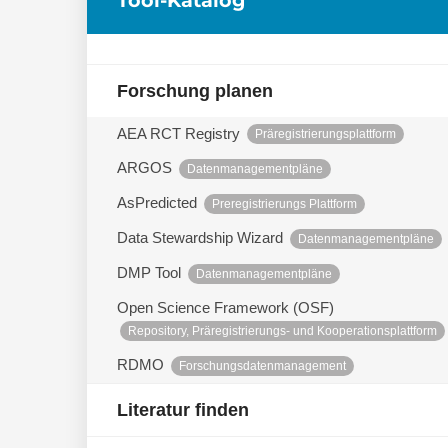
Forschung planen
AEA RCT Registry
Präregistrierungsplattform
ARGOS
Datenmanagementpläne
AsPredicted
Preregistrierungs Plattform
Data Stewardship Wizard
Datenmanagementpläne
DMP Tool
Datenmanagementpläne
Open Science Framework (OSF)
Repository, Präregistrierungs- und Kooperationsplattform
RDMO
Forschungsdatenmanagement
Literatur finden