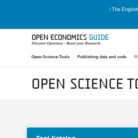
ℹ️ The Englis
Open-Science-Tools
Publishing data and code
R
Open Science T
Tool-Katalog