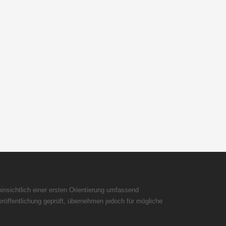
insichtlich einer ersten Orientierung umfassend
röffentlichung geprüft, übernehmen jedoch für mögliche