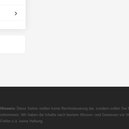
Hinweis:
Diese Seiten stellen keine Rechtsberatung dar, sondern sollen Sie h
informieren. Wir haben die Inhalte nach bestem Wissen- und Gewissen vor Ve
Fehler o.ä. keine Haftung.