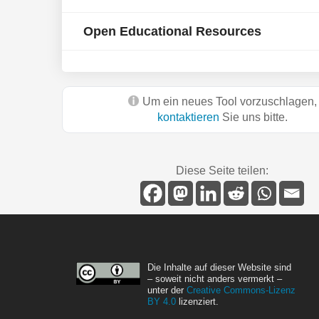
Open Educational Resources
Um ein neues Tool vorzuschlagen,
kontaktieren
Sie uns bitte.
Diese Seite teilen:
Die Inhalte auf dieser Website sind
– soweit nicht anders vermerkt –
unter der
Creative Commons-Lizenz
BY 4.0
lizenziert.