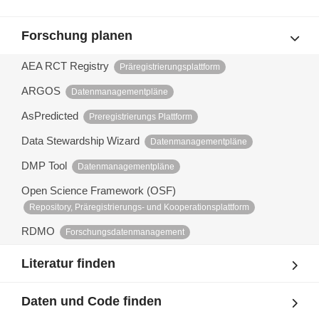
Forschung planen
AEA RCT Registry
Präregistrierungsplattform
ARGOS
Datenmanagementpläne
AsPredicted
Preregistrierungs Plattform
Data Stewardship Wizard
Datenmanagementpläne
DMP Tool
Datenmanagementpläne
Open Science Framework (OSF)
Repository, Präregistrierungs- und Kooperationsplattform
RDMO
Forschungsdatenmanagement
Literatur finden
Daten und Code finden