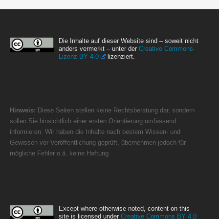
Die Inhalte auf dieser Website sind – soweit nicht
anders vermerkt – unter der
Creative Commons-
Lizenz BY 4.0
lizenziert.
Hinweis:
Diese Seiten stellen keine Rechtsberatung dar, sondern
sollen Sie hinsichtlich einer ersten Orientierung umfassend
informieren. Wir haben die Inhalte nach bestem Wissen- und
Gewissen vor Veröffentlichung geprüft, übernehmen jedoch für
mögliche Fehler o.ä. keine Haftung.
Except where otherwise noted, content on this
site is licensed under
Creative Commons BY 4.0