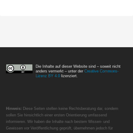
Die Inhalte auf dieser Website sind – soweit nicht
anders vermerkt – unter der
Creative Commons-
Lizenz BY 4.0
lizenziert.
Hinweis:
Diese Seiten stellen keine Rechtsberatung dar, sondern
sollen Sie hinsichtlich einer ersten Orientierung umfassend
informieren. Wir haben die Inhalte nach bestem Wissen- und
Gewissen vor Veröffentlichung geprüft, übernehmen jedoch für