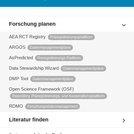
Forschung planen
AEA RCT Registry
Präregistrierungsplattform
ARGOS
Datenmanagementpläne
AsPredicted
Preregistrierungs Plattform
Data Stewardship Wizard
Datenmanagementpläne
DMP Tool
Datenmanagementpläne
Open Science Framework (OSF)
Repository, Präregistrierungs- und Kooperationsplattform
RDMO
Forschungsdatenmanagement
Literatur finden