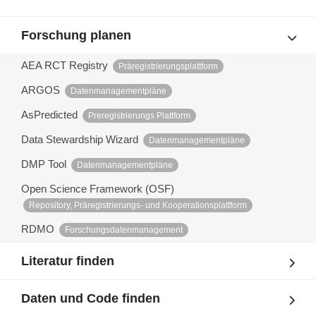
Forschung planen
AEA RCT Registry
Präregistrierungsplattform
ARGOS
Datenmanagementpläne
AsPredicted
Preregistrierungs Plattform
Data Stewardship Wizard
Datenmanagementpläne
DMP Tool
Datenmanagementpläne
Open Science Framework (OSF)
Repository, Präregistrierungs- und Kooperationsplattform
RDMO
Forschungsdatenmanagement
Literatur finden
Daten und Code finden