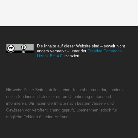
Die Inhalte auf dieser Website sind – soweit nicht
anders vermerkt – unter der
Creative Commons-
Lizenz BY 4.0
lizenziert.
Hinweis:
Diese Seiten stellen keine Rechtsberatung dar, sondern
sollen Sie hinsichtlich einer ersten Orientierung umfassend
informieren. Wir haben die Inhalte nach bestem Wissen- und
Gewissen vor Veröffentlichung geprüft, übernehmen jedoch für
mögliche Fehler o.ä. keine Haftung.