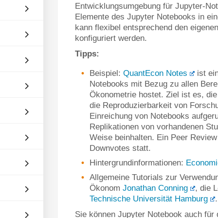
Entwicklungsumgebung für Jupyter-Not
Elemente des Jupyter Notebooks in eine
kann flexibel entsprechend den eigene
konfiguriert werden.
Tipps:
Beispiel:
QuantEcon Notes
ist ei
Notebooks mit Bezug zu allen Bere
Ökonometrie hostet. Ziel ist es, 
die Reproduzierbarkeit von Forschu
Einreichung von Notebooks aufgeruf
Replikationen von vorhandenen Stud
Weise beinhalten. Ein Peer Review
Downvotes statt.
Hintergrundinformationen:
Economic
Allgemeine Tutorials zur Verwendu
Ökonom
Jonathan Conning
, die 
Technische Universität Hamburg
.
Sie können Jupyter Notebook auch für 