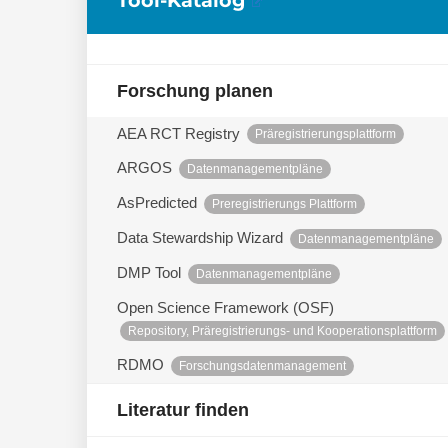
Forschung planen
AEA RCT Registry
Präregistrierungsplattform
ARGOS
Datenmanagementpläne
AsPredicted
Preregistrierungs Plattform
Data Stewardship Wizard
Datenmanagementpläne
DMP Tool
Datenmanagementpläne
Open Science Framework (OSF)
Repository, Präregistrierungs- und Kooperationsplattform
RDMO
Forschungsdatenmanagement
Literatur finden