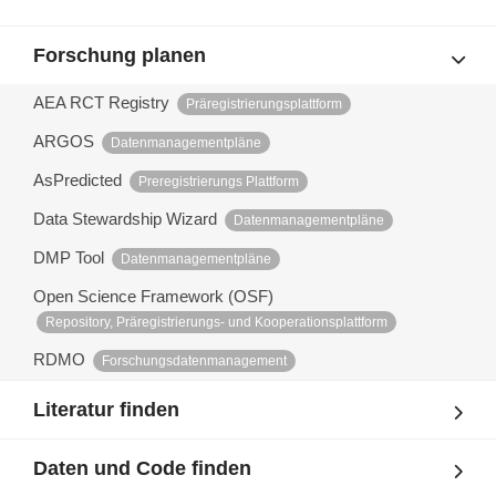
Forschung planen
AEA RCT Registry
Präregistrierungsplattform
ARGOS
Datenmanagementpläne
AsPredicted
Preregistrierungs Plattform
Data Stewardship Wizard
Datenmanagementpläne
DMP Tool
Datenmanagementpläne
Open Science Framework (OSF)
Repository, Präregistrierungs- und Kooperationsplattform
RDMO
Forschungsdatenmanagement
Literatur finden
Daten und Code finden