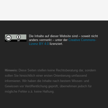
Die Inhalte auf dieser Website sind – soweit nicht
anders vermerkt – unter der
Creative Commons-
Lizenz BY 4.0
lizenziert.
Hinweis:
Diese Seiten stellen keine Rechtsberatung dar, sondern
sollen Sie hinsichtlich einer ersten Orientierung umfassend
informieren. Wir haben die Inhalte nach bestem Wissen- und
Gewissen vor Veröffentlichung geprüft, übernehmen jedoch für
mögliche Fehler o.ä. keine Haftung.