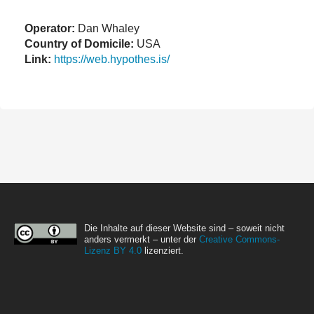
Operator:
Dan Whaley
Country of Domicile:
USA
Link:
https://web.hypothes.is/
Die Inhalte auf dieser Website sind – soweit nicht
anders vermerkt – unter der
Creative Commons-
Lizenz BY 4.0
lizenziert.