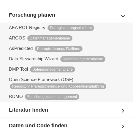
Forschung planen
AEA RCT Registry
Präregistrierungsplattform
ARGOS
Datenmanagementpläne
AsPredicted
Preregistrierungs Plattform
Data Stewardship Wizard
Datenmanagementpläne
DMP Tool
Datenmanagementpläne
Open Science Framework (OSF)
Repository, Präregistrierungs- und Kooperationsplattform
RDMO
Forschungsdatenmanagement
Literatur finden
Daten und Code finden