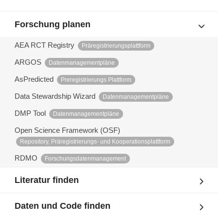
Forschung planen
AEA RCT Registry
Präregistrierungsplattform
ARGOS
Datenmanagementpläne
AsPredicted
Preregistrierungs Plattform
Data Stewardship Wizard
Datenmanagementpläne
DMP Tool
Datenmanagementpläne
Open Science Framework (OSF)
Repository, Präregistrierungs- und Kooperationsplattform
RDMO
Forschungsdatenmanagement
Literatur finden
Daten und Code finden