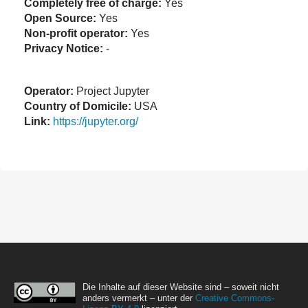
Completely free of charge:
Yes
Open Source:
Yes
Non-profit operator:
Yes
Privacy Notice:
-
Operator:
Project Jupyter
Country of Domicile:
USA
Link:
https://jupyter.org/
Die Inhalte auf dieser Website sind – soweit nicht
anders vermerkt – unter der
Creative Commons-