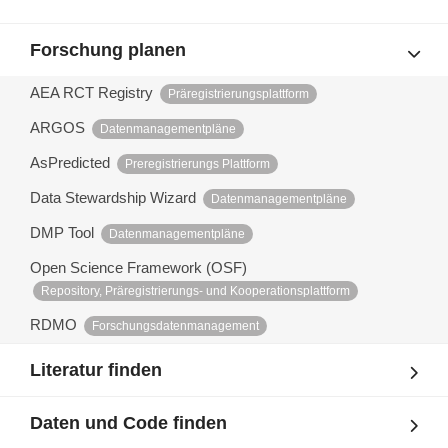
Forschung planen
AEA RCT Registry
Präregistrierungsplattform
ARGOS
Datenmanagementpläne
AsPredicted
Preregistrierungs Plattform
Data Stewardship Wizard
Datenmanagementpläne
DMP Tool
Datenmanagementpläne
Open Science Framework (OSF)
Repository, Präregistrierungs- und Kooperationsplattform
RDMO
Forschungsdatenmanagement
Literatur finden
Daten und Code finden