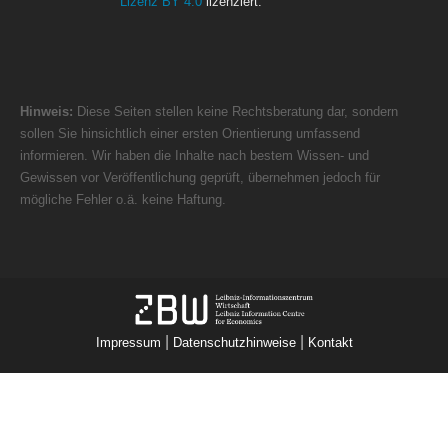
Lizenz BY 4.0
lizenziert.
Hinweis:
Diese Seiten stellen keine Rechtsberatung dar, sondern
sollen Sie hinsichtlich einer ersten Orientierung umfassend
informieren. Wir haben die Inhalte nach bestem Wissen- und
Gewissen vor Veröffentlichung geprüft, übernehmen jedoch für
mögliche Fehler o.ä. keine Haftung.
|
|
Impressum
Datenschutzhinweise
Kontakt