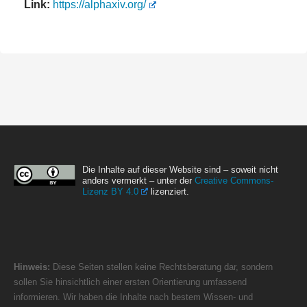
Link:
https://alphaxiv.org/
Die Inhalte auf dieser Website sind – soweit nicht
anders vermerkt – unter der
Creative Commons-
Lizenz BY 4.0
lizenziert.
Hinweis:
Diese Seiten stellen keine Rechtsberatung dar, sondern
sollen Sie hinsichtlich einer ersten Orientierung umfassend
informieren. Wir haben die Inhalte nach bestem Wissen- und