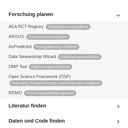
Forschung planen
AEA RCT Registry
Präregistrierungsplattform
ARGOS
Datenmanagementpläne
AsPredicted
Preregistrierungs Plattform
Data Stewardship Wizard
Datenmanagementpläne
DMP Tool
Datenmanagementpläne
Open Science Framework (OSF)
Repository, Präregistrierungs- und Kooperationsplattform
RDMO
Forschungsdatenmanagement
Literatur finden
Daten und Code finden