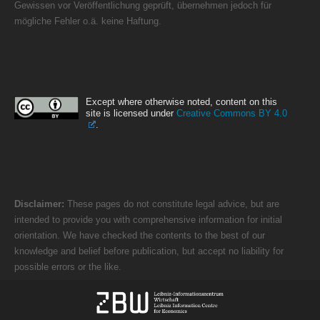
Gewissen vor Veröffentlichung geprüft, übernehmen jedoch für
mögliche Fehler o.ä. keine Haftung.
Except where otherwise noted, content on this
site is licensed under
Creative Commons BY 4.0
.
Disclaimer:
These pages do not constitute legal advice, but are
intended to provide you with comprehensive information for initial
orientation. We have checked the contents to the best of our
knowledge and belief before publication, but accept no liability for
possible errors or the like.