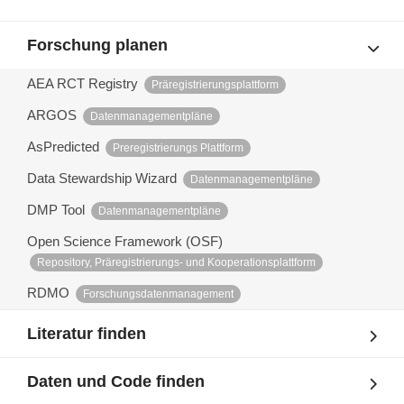
Forschung planen
AEA RCT Registry
Präregistrierungsplattform
ARGOS
Datenmanagementpläne
AsPredicted
Preregistrierungs Plattform
Data Stewardship Wizard
Datenmanagementpläne
DMP Tool
Datenmanagementpläne
Open Science Framework (OSF)
Repository, Präregistrierungs- und Kooperationsplattform
RDMO
Forschungsdatenmanagement
Literatur finden
Daten und Code finden