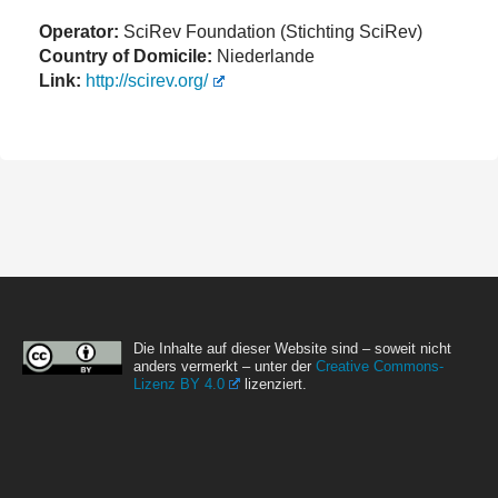
Operator:
SciRev Foundation (Stichting SciRev)
Country of Domicile:
Niederlande
Link:
http://scirev.org/
Die Inhalte auf dieser Website sind – soweit nicht
anders vermerkt – unter der
Creative Commons-
Lizenz BY 4.0
lizenziert.