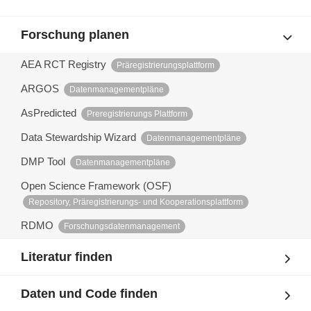
Forschung planen
AEA RCT Registry
Präregistrierungsplattform
ARGOS
Datenmanagementpläne
AsPredicted
Preregistrierungs Plattform
Data Stewardship Wizard
Datenmanagementpläne
DMP Tool
Datenmanagementpläne
Open Science Framework (OSF)
Repository, Präregistrierungs- und Kooperationsplattform
RDMO
Forschungsdatenmanagement
Literatur finden
Daten und Code finden