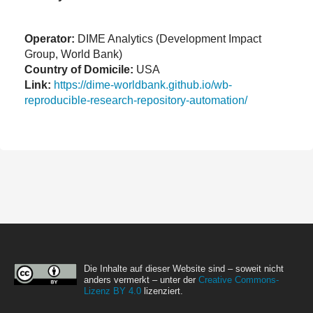
Operator:
DIME Analytics (Development Impact
Group, World Bank)
Country of Domicile:
USA
Link:
https://dime-worldbank.github.io/wb-
reproducible-research-repository-automation/
Die Inhalte auf dieser Website sind – soweit nicht
anders vermerkt – unter der
Creative Commons-
Lizenz BY 4.0
lizenziert.