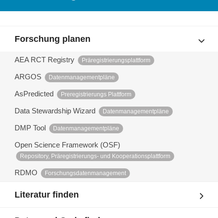
Forschung planen
AEA RCT Registry
Präregistrierungsplattform
ARGOS
Datenmanagementpläne
AsPredicted
Preregistrierungs Plattform
Data Stewardship Wizard
Datenmanagementpläne
DMP Tool
Datenmanagementpläne
Open Science Framework (OSF)
Repository, Präregistrierungs- und Kooperationsplattform
RDMO
Forschungsdatenmanagement
Literatur finden