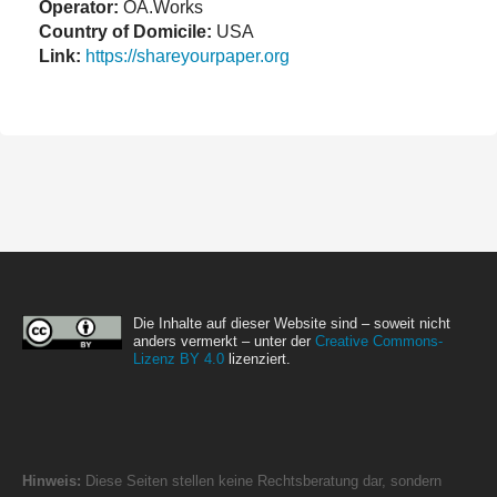
Operator:
OA.Works
Country of Domicile:
USA
Link:
https://shareyourpaper.org
Die Inhalte auf dieser Website sind – soweit nicht
anders vermerkt – unter der
Creative Commons-
Lizenz BY 4.0
lizenziert.
Hinweis:
Diese Seiten stellen keine Rechtsberatung dar, sondern