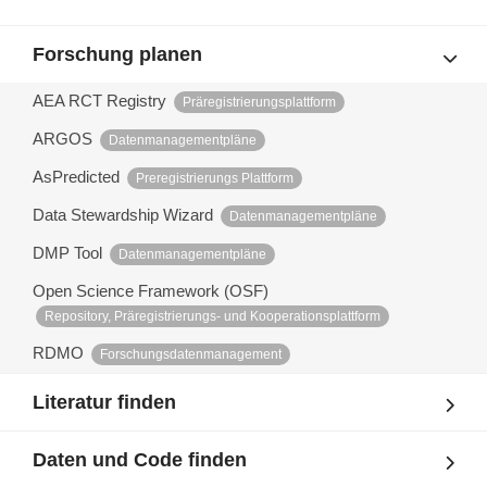
Forschung planen
AEA RCT Registry
Präregistrierungsplattform
ARGOS
Datenmanagementpläne
AsPredicted
Preregistrierungs Plattform
Data Stewardship Wizard
Datenmanagementpläne
DMP Tool
Datenmanagementpläne
Open Science Framework (OSF)
Repository, Präregistrierungs- und Kooperationsplattform
RDMO
Forschungsdatenmanagement
Literatur finden
Daten und Code finden