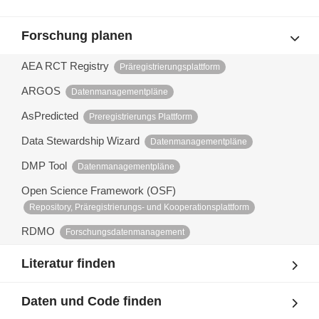
Forschung planen
AEA RCT Registry
Präregistrierungsplattform
ARGOS
Datenmanagementpläne
AsPredicted
Preregistrierungs Plattform
Data Stewardship Wizard
Datenmanagementpläne
DMP Tool
Datenmanagementpläne
Open Science Framework (OSF)
Repository, Präregistrierungs- und Kooperationsplattform
RDMO
Forschungsdatenmanagement
Literatur finden
Daten und Code finden