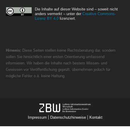
Die Inhalte auf dieser Website sind – soweit nicht
anders vermerkt – unter der
Creative Commons-
Lizenz BY 4.0
lizenziert.
Hinweis:
Diese Seiten stellen keine Rechtsberatung dar, sondern
sollen Sie hinsichtlich einer ersten Orientierung umfassend
informieren. Wir haben die Inhalte nach bestem Wissen- und
Gewissen vor Veröffentlichung geprüft, übernehmen jedoch für
mögliche Fehler o.ä. keine Haftung.
|
|
Impressum
Datenschutzhinweise
Kontakt