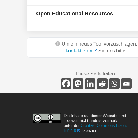
Open Educational Resources
Um ein neues Tool vorzuschlagen,
kontaktieren
Sie uns bitte.
Diese Seite teilen:
Die Inhalte auf dieser Website sind
– soweit nicht anders vermerkt –
unter der
Creative Commons-Lizenz
BY 4.0
lizenziert.