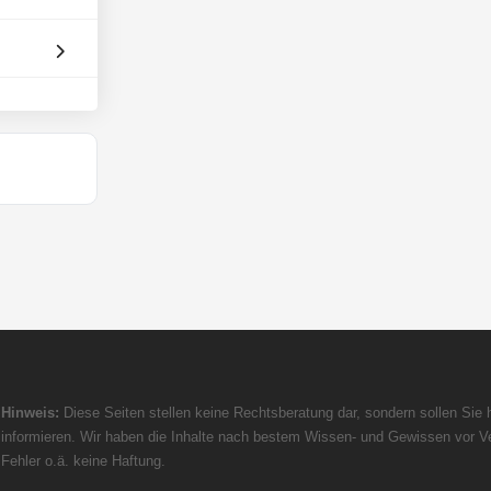
Hinweis:
Diese Seiten stellen keine Rechtsberatung dar, sondern sollen Sie h
informieren. Wir haben die Inhalte nach bestem Wissen- und Gewissen vor Ve
Fehler o.ä. keine Haftung.