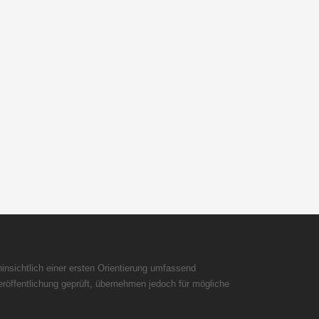
insichtlich einer ersten Orientierung umfassend
röffentlichung geprüft, übernehmen jedoch für mögliche