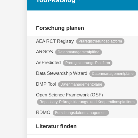
Forschung planen
AEA RCT Registry
Präregistrierungsplattform
ARGOS
Datenmanagementpläne
AsPredicted
Preregistrierungs Plattform
Data Stewardship Wizard
Datenmanagementpläne
DMP Tool
Datenmanagementpläne
Open Science Framework (OSF)
Repository, Präregistrierungs- und Kooperationsplattform
RDMO
Forschungsdatenmanagement
Literatur finden