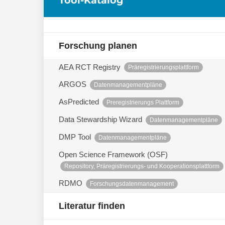
Forschung planen
AEA RCT Registry
Präregistrierungsplattform
ARGOS
Datenmanagementpläne
AsPredicted
Preregistrierungs Plattform
Data Stewardship Wizard
Datenmanagementpläne
DMP Tool
Datenmanagementpläne
Open Science Framework (OSF)
Repository, Präregistrierungs- und Kooperationsplattform
RDMO
Forschungsdatenmanagement
Literatur finden