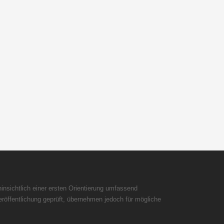
insichtlich einer ersten Orientierung umfassend
röffentlichung geprüft, übernehmen jedoch für mögliche