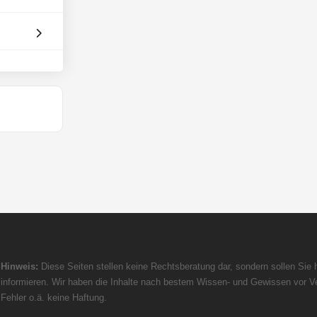
Hinweis:
Diese Seiten stellen keine Rechtsberatung dar, sondern sollen Sie h
informieren. Wir haben die Inhalte nach bestem Wissen- und Gewissen vor Ve
Fehler o.ä. keine Haftung.