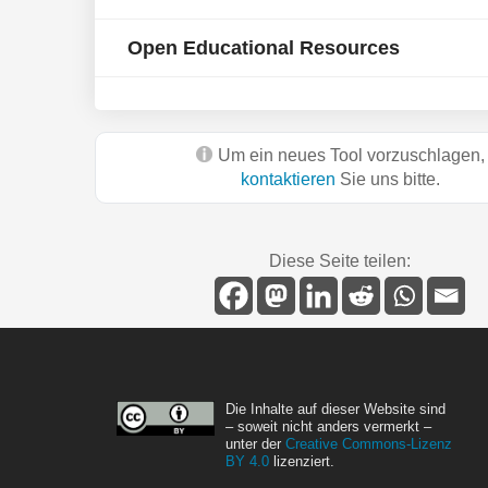
Open Educational Resources
Um ein neues Tool vorzuschlagen,
kontaktieren
Sie uns bitte.
Diese Seite teilen:
Die Inhalte auf dieser Website sind
– soweit nicht anders vermerkt –
unter der
Creative Commons-Lizenz
BY 4.0
lizenziert.