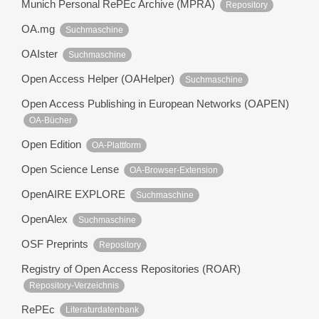
Munich Personal RePEc Archive (MPRA)
Repository
OA.mg
Suchmaschine
OAIster
Suchmaschine
Open Access Helper (OAHelper)
Suchmaschine
Open Access Publishing in European Networks (OAPEN)
OA-Bücher
Open Edition
OA-Plattform
Open Science Lense
OA-Browser-Extension
OpenAIRE EXPLORE
Suchmaschine
OpenAlex
Suchmaschine
OSF Preprints
Repository
Registry of Open Access Repositories (ROAR)
Repository-Verzeichnis
RePEc
Literaturdatenbank