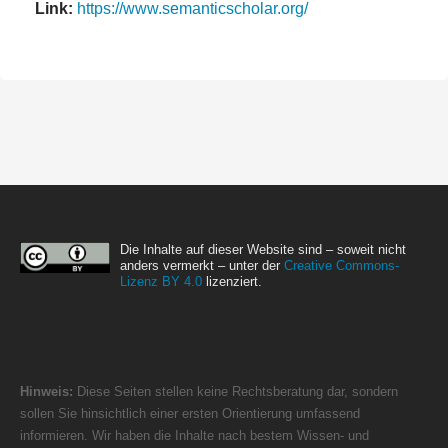
Link:
https://www.semanticscholar.org/
Die Inhalte auf dieser Website sind – soweit nicht
anders vermerkt – unter der
Creative Commons-
Lizenz BY 4.0
lizenziert.
Hinweis:
Diese Seiten stellen keine Rechtsberatung dar, sondern
sollen Sie hinsichtlich einer ersten Orientierung umfassend
informieren. Wir haben die Inhalte nach bestem Wissen- und