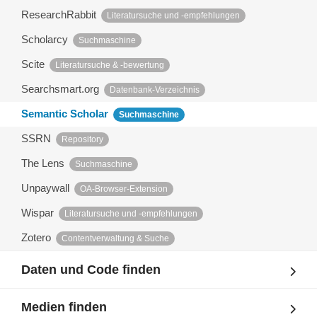
ResearchRabbit
Literatursuche und -empfehlungen
Scholarcy
Suchmaschine
Scite
Literatursuche & -bewertung
Searchsmart.org
Datenbank-Verzeichnis
Semantic Scholar
Suchmaschine
SSRN
Repository
The Lens
Suchmaschine
Unpaywall
OA-Browser-Extension
Wispar
Literatursuche und -empfehlungen
Zotero
Contentverwaltung & Suche
Daten und Code finden
Medien finden