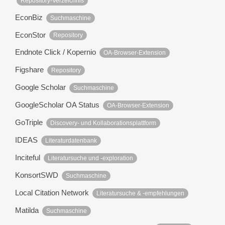
Repository-Verzeichnis
EconBiz
Suchmaschine
EconStor
Repository
Endnote Click / Kopernio
OA-Browser-Extension
Figshare
Repository
Google Scholar
Suchmaschine
GoogleScholar OA Status
OA-Browser-Extension
GoTriple
Discovery- und Kollaborationsplattform
IDEAS
Literaturdatenbank
Inciteful
Literatursuche und -exploration
KonsortSWD
Suchmaschine
Local Citation Network
Literatursuche & -empfehlungen
Matilda
Suchmaschine