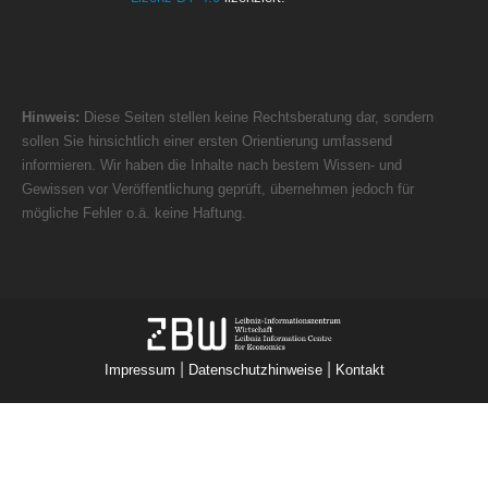
Hinweis:
Diese Seiten stellen keine Rechtsberatung dar, sondern
sollen Sie hinsichtlich einer ersten Orientierung umfassend
informieren. Wir haben die Inhalte nach bestem Wissen- und
Gewissen vor Veröffentlichung geprüft, übernehmen jedoch für
mögliche Fehler o.ä. keine Haftung.
|
|
Impressum
Datenschutzhinweise
Kontakt