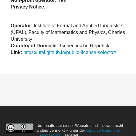
Non-profit operator:
Yes
Privacy Notice:
-
Operator:
Institute of Formal and Applied Linguistics
(ÚFAL), Faculty of Mathematics and Physics, Charles
University
Country of Domicile:
Tschechische Republik
Link:
https://ufal.github.io/public-license-selector/
Die Inhalte auf dieser Website sind – soweit nicht
anders vermerkt – unter der
Creative Commons-
Lizenz BY 4.0
lizenziert.