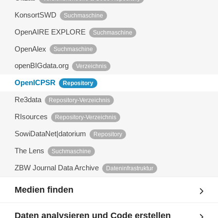
KonsortSWD
Suchmaschine
OpenAIRE EXPLORE
Suchmaschine
OpenAlex
Suchmaschine
openBIGdata.org
Verzeichnis
OpenICPSR
Repository
Re3data
Repository-Verzeichnis
RIsources
Repository-Verzeichnis
SowiDataNet|datorium
Repository
The Lens
Suchmaschine
ZBW Journal Data Archive
Dateninfrastruktur
Medien finden
Daten analysieren und Code erstellen