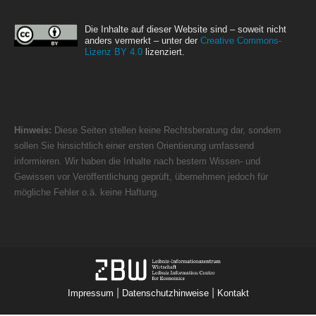
Die Inhalte auf dieser Website sind – soweit nicht
anders vermerkt – unter der
Creative Commons-
Lizenz BY 4.0
lizenziert.
Hinweis:
Diese Seiten stellen keine Rechtsberatung dar, sondern
sollen Sie hinsichtlich einer ersten Orientierung umfassend
informieren. Wir haben die Inhalte nach bestem Wissen- und
Gewissen vor Veröffentlichung geprüft, übernehmen jedoch für
mögliche Fehler o.ä. keine Haftung.
|
|
Impressum
Datenschutzhinweise
Kontakt