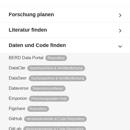
Forschung planen
Literatur finden
Daten und Code finden
BERD Data Portal
Repository
DataCite
Suchmaschine & Veröffentlichung
DataSeer
Suchmaschine & Veröffentlichung
Dataverse
Repositorysoftware
Emporion
Forschungsdaten-Hub
Figshare
Repository
GitHub
Versionskontrolle & Code Repository
GitLab
Versionskontrolle & Code Repository