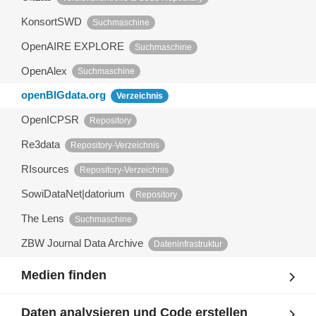
KonsortSWD
Suchmaschine
OpenAIRE EXPLORE
Suchmaschine
OpenAlex
Suchmaschine
openBIGdata.org
Verzeichnis
OpenICPSR
Repository
Re3data
Repository-Verzeichnis
RIsources
Repository-Verzeichnis
SowiDataNet|datorium
Repository
The Lens
Suchmaschine
ZBW Journal Data Archive
Dateninfrastruktur
Medien finden
Daten analysieren und Code erstellen