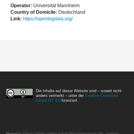
Operator:
Universität Mannheim
Country of Domicile:
Deutschland
Link:
https://openbigdata.org/
Die Inhalte auf dieser Website sind – soweit nicht
anders vermerkt – unter der
Creative Commons-
Lizenz BY 4.0
lizenziert.
Hinweis:
Diese Seiten stellen keine Rechtsberatung dar, sondern