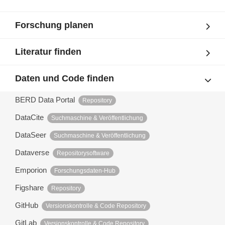
Forschung planen
Literatur finden
Daten und Code finden
BERD Data Portal
Repository
DataCite
Suchmaschine & Veröffentlichung
DataSeer
Suchmaschine & Veröffentlichung
Dataverse
Repositorysoftware
Emporion
Forschungsdaten-Hub
Figshare
Repository
GitHub
Versionskontrolle & Code Repository
GitLab
Versionskontrolle & Code Repository