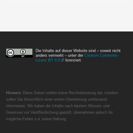
Die Inhalte auf dieser Website sind – soweit nicht
anders vermerkt – unter der
Creative Commons-
Lizenz BY 4.0
lizenziert.
Hinweis:
Diese Seiten stellen keine Rechtsberatung dar, sondern
sollen Sie hinsichtlich einer ersten Orientierung umfassend
informieren. Wir haben die Inhalte nach bestem Wissen- und
Gewissen vor Veröffentlichung geprüft, übernehmen jedoch für
mögliche Fehler o.ä. keine Haftung.