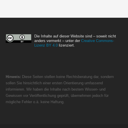
Die Inhalte auf dieser Website sind – soweit nicht
anders vermerkt – unter der
Creative Commons-
Lizenz BY 4.0
lizenziert.
Hinweis:
Diese Seiten stellen keine Rechtsberatung dar, sondern
sollen Sie hinsichtlich einer ersten Orientierung umfassend
informieren. Wir haben die Inhalte nach bestem Wissen- und
Gewissen vor Veröffentlichung geprüft, übernehmen jedoch für
mögliche Fehler o.ä. keine Haftung.