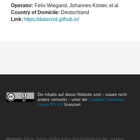
Operator:
Felix Wiegand, Johannes Köster, et al
Country of Domicile:
Deutschland
Link:
https://datavzrd.github.io/
Die Inhalte auf dieser Website sind – soweit nicht
anders vermerkt – unter der
Creative Commons-
Lizenz BY 4.0
lizenziert.
Hinweis:
Diese Seiten stellen keine Rechtsberatung dar, sondern