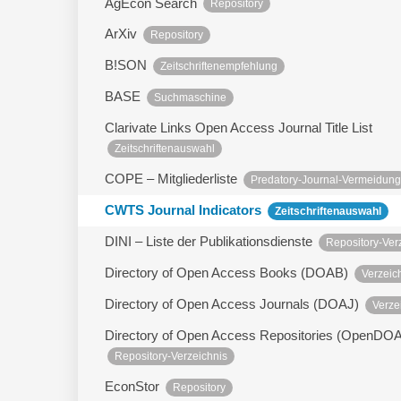
AgEcon Search
Repository
ArXiv
Repository
B!SON
Zeitschriftenempfehlung
BASE
Suchmaschine
Clarivate Links Open Access Journal Title List
Zeitschriftenauswahl
COPE – Mitgliederliste
Predatory-Journal-Vermeidung
CWTS Journal Indicators
Zeitschriftenauswahl
DINI – Liste der Publikationsdienste
Repository-Ver
Directory of Open Access Books (DOAB)
Verzeic
Directory of Open Access Journals (DOAJ)
Verze
Directory of Open Access Repositories (OpenDO
Repository-Verzeichnis
EconStor
Repository