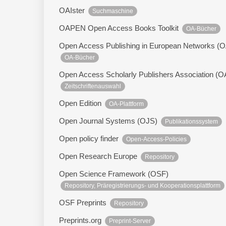
OAIster
Suchmaschine
OAPEN Open Access Books Toolkit
OA-Bücher
Open Access Publishing in European Networks 
OA-Bücher
Open Access Scholarly Publishers Association (
Zeitschriftenauswahl
Open Edition
OA-Plattform
Open Journal Systems (OJS)
Publikationssystem
Open policy finder
Open-Access-Policies
Open Research Europe
Repository
Open Science Framework (OSF)
Repository, Präregistrierungs- und Kooperationsplattform
OSF Preprints
Repository
Preprints.org
Preprint-Server