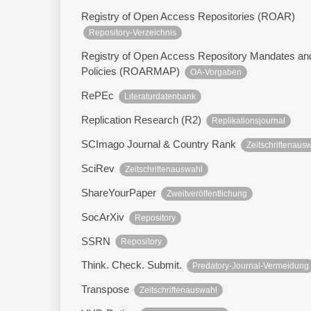
Registry of Open Access Repositories (ROAR)
Repository-Verzeichnis
Registry of Open Access Repository Mandates an
Policies (ROARMAP)
OA-Vorgaben
RePEc
Literaturdatenbank
Replication Research (R2)
Replikationsjournal
SCImago Journal & Country Rank
Zeitschriftenaus
SciRev
Zeitschriftenauswahl
ShareYourPaper
Zweitveröffentlichung
SocArXiv
Repository
SSRN
Repository
Think. Check. Submit.
Predatory-Journal-Vermeidung
Transpose
Zeitschriftenauswahl