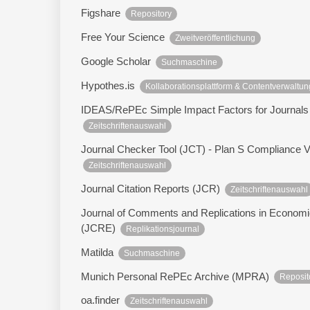
Figshare
Repository
Free Your Science
Zweitveröffentlichung
Google Scholar
Suchmaschine
Hypothes.is
Kollaborationsplattform & Contentverwaltun
IDEAS/RePEc Simple Impact Factors for Journals
Zeitschriftenauswahl
Journal Checker Tool (JCT) - Plan S Compliance Va
Zeitschriftenauswahl
Journal Citation Reports (JCR)
Zeitschriftenauswahl
Journal of Comments and Replications in Econom
(JCRE)
Replikationsjournal
Matilda
Suchmaschine
Munich Personal RePEc Archive (MPRA)
Reposit
oa.finder
Zeitschriftenauswahl