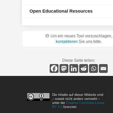
Open Educational Resources
Um ein neues Tool vorzuschlagen,
kontaktieren
Sie uns bitte.
Diese Seite teilen:
Die Inhalte auf dieser Website sind
– soweit nicht anders vermerkt –
unter der
Creative Commons-Lizenz
BY 4.0
lizenziert.