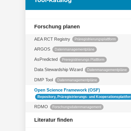
Forschung planen
AEA RCT Registry
Präregistrierungsplattform
ARGOS
Datenmanagementpläne
AsPredicted
Preregistrierungs Plattform
Data Stewardship Wizard
Datenmanagementpläne
DMP Tool
Datenmanagementpläne
Open Science Framework (OSF)
Repository, Präregistrierungs- und Kooperationsplattfo
RDMO
Forschungsdatenmanagement
Literatur finden