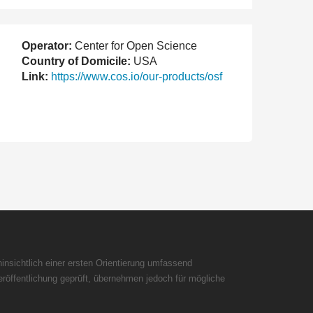
Operator:
Center for Open Science
Country of Domicile:
USA
Link:
https://www.cos.io/our-products/osf
insichtlich einer ersten Orientierung umfassend
röffentlichung geprüft, übernehmen jedoch für mögliche