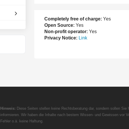
Completely free of charge:
Yes
Open Source:
Yes
Non-profit operator:
Yes
Privacy Notice:
Link
Hinweis:
Diese Seiten stellen keine Rechtsberatung dar, sondern sollen Sie h
informieren. Wir haben die Inhalte nach bestem Wissen- und Gewissen vor Ve
Fehler o.ä. keine Haftung.