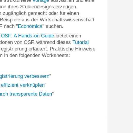
e strukturierte
Vorlage
auswählen und eine
on ihres Studiendesigns erzeugen.
ch zugänglich gemacht oder für einen
Beispiele aus der Wirtschaftswissenschaft
F nach "
Economics
" suchen.
he OSF: A Hands-on Guide
bietet einen
ktionen von OSF, während dieses
Tutorial
egistrierung erläutert. Praktische Hinweise
m in den folgenden Worksheets:
gistrierung verbessern
"
effizient verknüpfen
"
urch transparente Daten
"