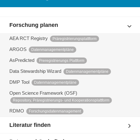
Forschung planen
AEA RCT Registry
Präregistrierungsplattform
ARGOS
Datenmanagementpläne
AsPredicted
Preregistrierungs Plattform
Data Stewardship Wizard
Datenmanagementpläne
DMP Tool
Datenmanagementpläne
Open Science Framework (OSF)
Repository, Präregistrierungs- und Kooperationsplattform
RDMO
Forschungsdatenmanagement
Literatur finden