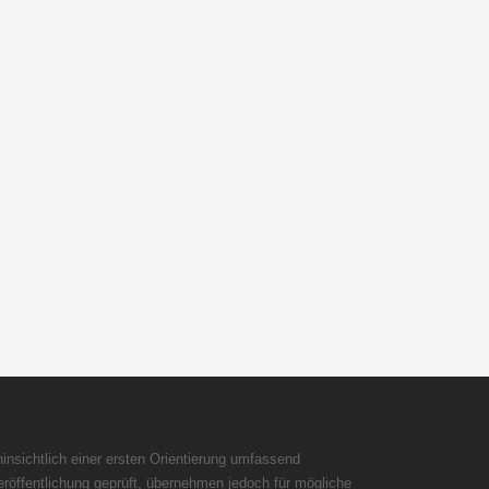
insichtlich einer ersten Orientierung umfassend
röffentlichung geprüft, übernehmen jedoch für mögliche