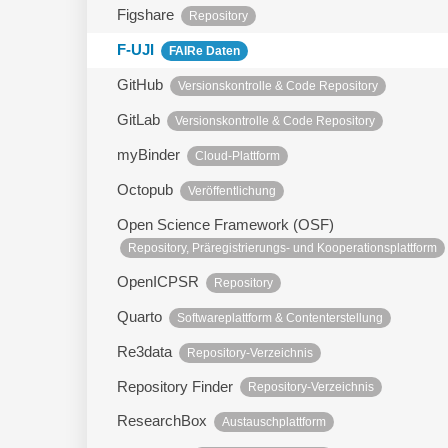
Figshare
Repository
F-UJI
FAIRe Daten
GitHub
Versionskontrolle & Code Repository
GitLab
Versionskontrolle & Code Repository
myBinder
Cloud-Plattform
Octopub
Veröffentlichung
Open Science Framework (OSF)
Repository, Präregistrierungs- und Kooperationsplattform
OpenICPSR
Repository
Quarto
Softwareplattform & Contenterstellung
Re3data
Repository-Verzeichnis
Repository Finder
Repository-Verzeichnis
ResearchBox
Austauschplattform