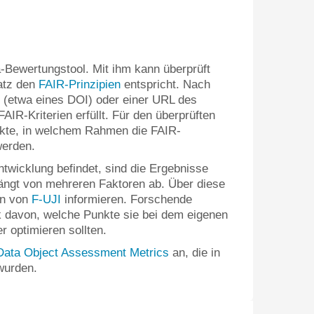
ta-Bewertungstool. Mit ihm kann
überprüft
satz den
FAIR-Prinzipien
entspricht. Nach
(etwa eines DOI) oder einer URL des
AIR-Kriterien erfüllt. Für den überprüften
unkte, in welchem Rahmen die FAIR-
werden.
ntwicklung befindet, sind die Ergebnisse
hängt von mehreren Faktoren ab. Über diese
en von
F-UJI
informieren. Forschende
k davon, welche Punkte sie bei dem eigenen
 optimieren sollten.
ata Object Assessment Metrics
an, die in
wurden.