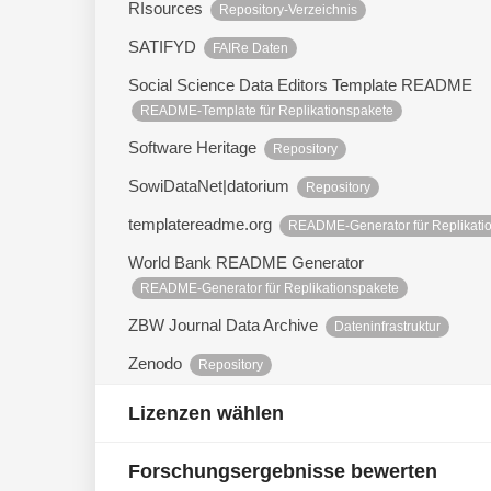
RIsources
Repository-Verzeichnis
SATIFYD
FAIRe Daten
Social Science Data Editors Template README
README-Template für Replikationspakete
Software Heritage
Repository
SowiDataNet|datorium
Repository
templatereadme.org
README-Generator für Replikati
World Bank README Generator
README-Generator für Replikationspakete
ZBW Journal Data Archive
Dateninfrastruktur
Zenodo
Repository
Lizenzen wählen
Forschungsergebnisse bewerten