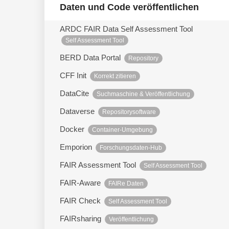
Daten und Code veröffentlichen
ARDC FAIR Data Self Assessment Tool
Self Assessment Tool
BERD Data Portal
Repository
CFF Init
Korrekt zitieren
DataCite
Suchmaschine & Veröffentlichung
Dataverse
Repositorysoftware
Docker
Container-Umgebung
Emporion
Forschungsdaten-Hub
FAIR Assessment Tool
Self Assessment Tool
FAIR-Aware
FAIRe Daten
FAIR Check
Self Assessment Tool
FAIRsharing
Veröffentlichung