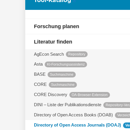
Forschung planen
Literatur finden
AgEcon Search
Repository
Asta
KI-Forschungsassistenz
BASE
Suchmaschine
CORE
Suchmaschine
CORE Discovery
OA-Browser-Extension
DINI – Liste der Publikationsdienste
Repository-Ver
Directory of Open Access Books (DOAB)
Verzeic
Directory of Open Access Journals (DOAJ)
Ve