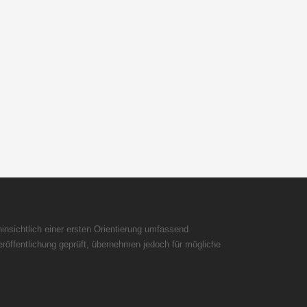
insichtlich einer ersten Orientierung umfassend
röffentlichung geprüft, übernehmen jedoch für mögliche