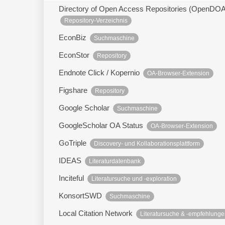
Directory of Open Access Repositories (OpenDO
Repository-Verzeichnis
EconBiz
Suchmaschine
EconStor
Repository
Endnote Click / Kopernio
OA-Browser-Extension
Figshare
Repository
Google Scholar
Suchmaschine
GoogleScholar OA Status
OA-Browser-Extension
GoTriple
Discovery- und Kollaborationsplattform
IDEAS
Literaturdatenbank
Inciteful
Literatursuche und -exploration
KonsortSWD
Suchmaschine
Local Citation Network
Literatursuche & -empfehlung