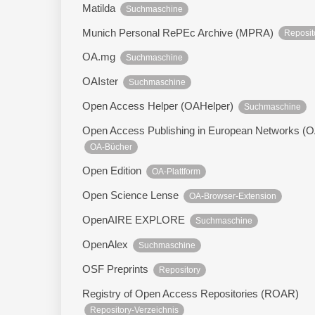
Matilda
Suchmaschine
Munich Personal RePEc Archive (MPRA)
Reposit
OA.mg
Suchmaschine
OAIster
Suchmaschine
Open Access Helper (OAHelper)
Suchmaschine
Open Access Publishing in European Networks 
OA-Bücher
Open Edition
OA-Plattform
Open Science Lense
OA-Browser-Extension
OpenAIRE EXPLORE
Suchmaschine
OpenAlex
Suchmaschine
OSF Preprints
Repository
Registry of Open Access Repositories (ROAR)
Repository-Verzeichnis