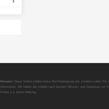
Hinweis:
Diese Seiten stellen keine Rechtsberatung dar, sondern sollen Sie h
informieren. Wir haben die Inhalte nach bestem Wissen- und Gewissen vor Ve
Fehler o.ä. keine Haftung.