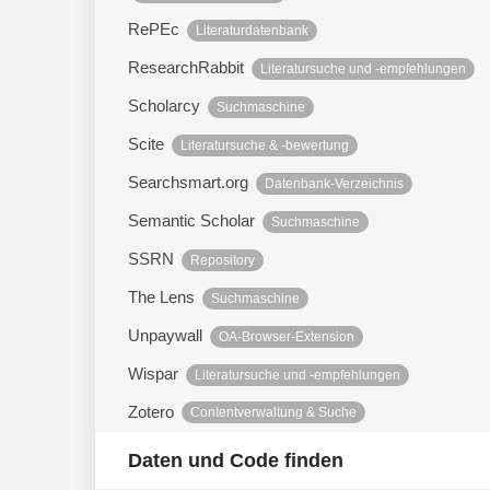
RePEc
Literaturdatenbank
ResearchRabbit
Literatursuche und -empfehlungen
Scholarcy
Suchmaschine
Scite
Literatursuche & -bewertung
Searchsmart.org
Datenbank-Verzeichnis
Semantic Scholar
Suchmaschine
SSRN
Repository
The Lens
Suchmaschine
Unpaywall
OA-Browser-Extension
Wispar
Literatursuche und -empfehlungen
Zotero
Contentverwaltung & Suche
Daten und Code finden