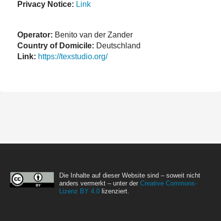
Privacy Notice:
Link
Operator:
Benito van der Zander
Country of Domicile:
Deutschland
Link:
https://texstudio.org/
Die Inhalte auf dieser Website sind – soweit nicht
anders vermerkt – unter der
Creative Commons-
Lizenz BY 4.0
lizenziert.