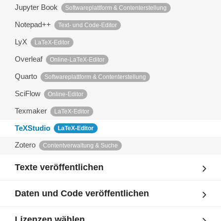
Jupyter Book
Softwareplattform & Contenterstellung
Notepad++
Text- und Code-Editor
LyX
LaTeX-Editor
Overleaf
Online-LaTeX-Editor
Quarto
Softwareplattform & Contenterstellung
SciFlow
Online-Editor
Texmaker
LaTeX-Editor
TeXStudio
LaTeX-Editor
Zotero
Contentverwaltung & Suche
Texte veröffentlichen
Daten und Code veröffentlichen
Lizenzen wählen