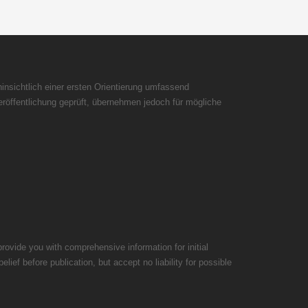
insichtlich einer ersten Orientierung umfassend
röffentlichung geprüft, übernehmen jedoch für mögliche
rovide you with comprehensive information for initial
ief before publication, but accept no liability for possible