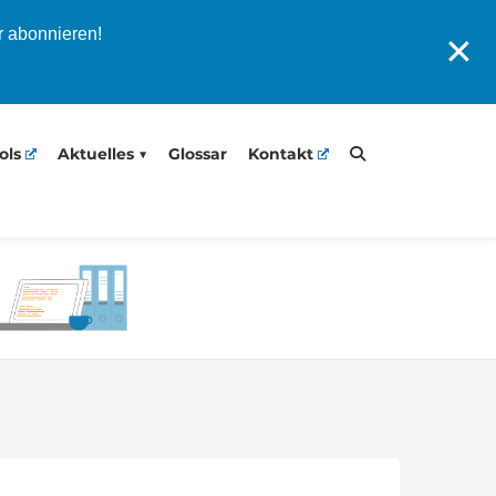
r abonnieren!
✕
ols
Aktuelles
Glossar
Kontakt