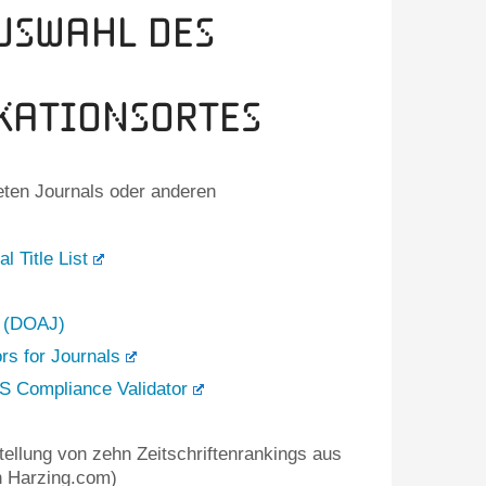
Auswahl des
kationsortes
neten Journals oder anderen
 Title List
s (DOAJ)
s for Journals
 S Compliance Validator
llung von zehn Zeitschriftenrankings aus
n Harzing.com)