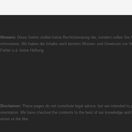
Hinweis:
Diese Seiten stellen keine Rechtsberatung dar, sondern sollen Sie h
informieren. Wir haben die Inhalte nach bestem Wissen- und Gewissen vor Ve
Fehler o.ä. keine Haftung.
Disclaimer:
These pages do not constitute legal advice, but are intended to p
orientation. We have checked the contents to the best of our knowledge and bel
errors or the like.