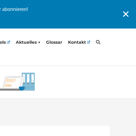
r abonnieren!
✕
ols
Aktuelles
Glossar
Kontakt