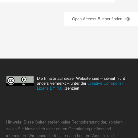
Open-Access-Bücher finden
Die Inhalte auf dieser Website sind – soweit nicht
anders vermerkt – unter der
Creative Commons-
Lizenz BY 4.0
lizenziert.
Hinweis:
Diese Seiten stellen keine Rechtsberatung dar, sondern
sollen Sie hinsichtlich einer ersten Orientierung umfassend
informieren. Wir haben die Inhalte nach bestem Wissen- und