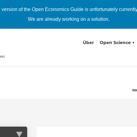
h version of the Open Economics Guide is unfortunately currentl
We are already working on a solution.
Über
Open Science
den