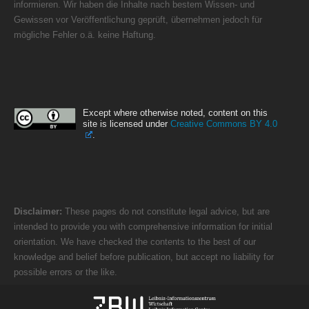
informieren. Wir haben die Inhalte nach bestem Wissen- und
Gewissen vor Veröffentlichung geprüft, übernehmen jedoch für
mögliche Fehler o.ä. keine Haftung.
Except where otherwise noted, content on this
site is licensed under
Creative Commons BY 4.0
.
Disclaimer:
These pages do not constitute legal advice, but are
intended to provide you with comprehensive information for initial
orientation. We have checked the contents to the best of our
knowledge and belief before publication, but accept no liability for
possible errors or the like.