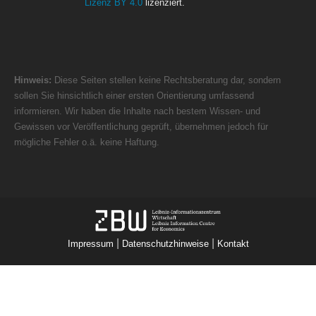
Lizenz BY 4.0
lizenziert.
Hinweis:
Diese Seiten stellen keine Rechtsberatung dar, sondern
sollen Sie hinsichtlich einer ersten Orientierung umfassend
informieren. Wir haben die Inhalte nach bestem Wissen- und
Gewissen vor Veröffentlichung geprüft, übernehmen jedoch für
mögliche Fehler o.ä. keine Haftung.
|
|
Impressum
Datenschutzhinweise
Kontakt