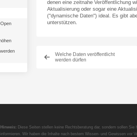
denen eine zeitnahe Veröffentlichung wi
Aktualisierung oder sogar eine Aktuali
("dynamische Daten") ideal. Es gibt abe
unterstützen.
n Open
rhöhen
 werden
Welche Daten veröffentlicht
werden dürfen
Hinweis:
Diese Seiten stellen keine Rechtsberatung dar, sondern sollen Sie h
informieren. Wir haben die Inhalte nach bestem Wissen- und Gewissen vor Ve