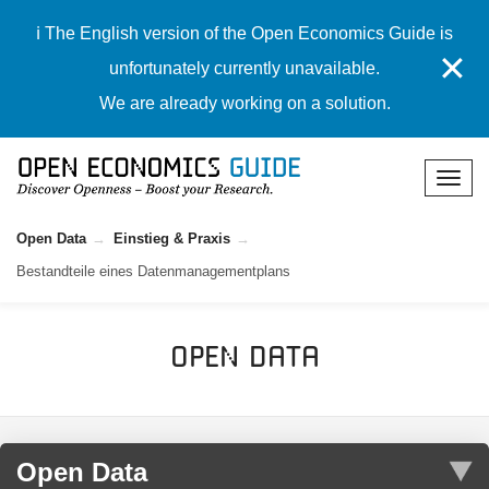
ℹ️ The English version of the Open Economics Guide is
✕
unfortunately currently unavailable.
We are already working on a solution.
Open Data
Einstieg & Praxis
Bestandteile eines Datenmanagementplans
Open Data