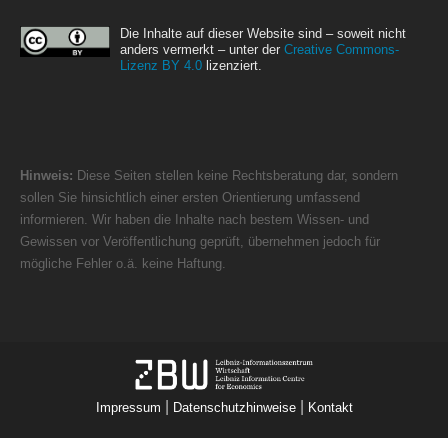
Die Inhalte auf dieser Website sind – soweit nicht
anders vermerkt – unter der
Creative Commons-
Lizenz BY 4.0
lizenziert.
Hinweis:
Diese Seiten stellen keine Rechtsberatung dar, sondern
sollen Sie hinsichtlich einer ersten Orientierung umfassend
informieren. Wir haben die Inhalte nach bestem Wissen- und
Gewissen vor Veröffentlichung geprüft, übernehmen jedoch für
mögliche Fehler o.ä. keine Haftung.
|
|
Impressum
Datenschutzhinweise
Kontakt