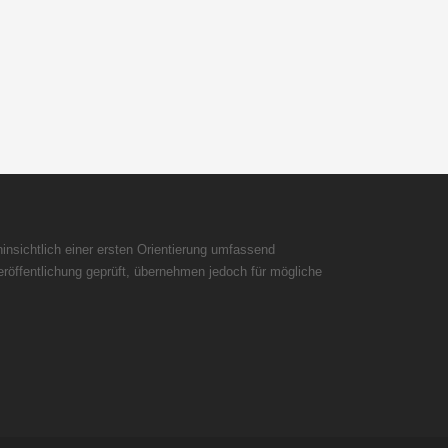
insichtlich einer ersten Orientierung umfassend
röffentlichung geprüft, übernehmen jedoch für mögliche