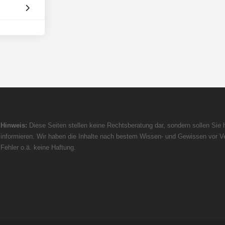
Hinweis:
Diese Seiten stellen keine Rechtsberatung dar, sondern sollen Sie h
informieren. Wir haben die Inhalte nach bestem Wissen- und Gewissen vor Ve
Fehler o.ä. keine Haftung.