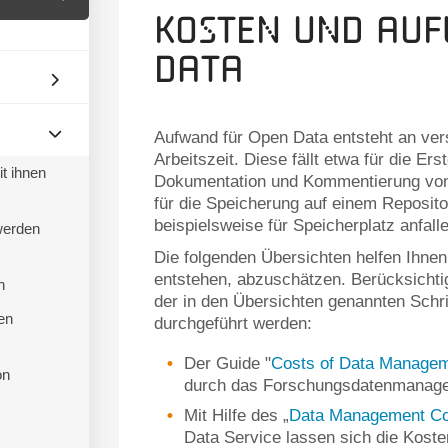
Kosten und Au
Data
Aufwand für Open Data entsteht an ver
Arbeitszeit. Diese fällt etwa für die Ers
t ihnen
Dokumentation und Kommentierung vo
für die Speicherung auf einem Reposit
beispielsweise für Speicherplatz anfall
werden
Die folgenden Übersichten helfen Ihne
entstehen, abzuschätzen. Berücksichtige
n
der in den Übersichten genannten Schr
en
durchgeführt werden:
Der Guide "
Costs of Data Manage
on
durch das Forschungsdatenmanage
Mit Hilfe des „
Data Management Cos
Data Service lassen sich die Koste