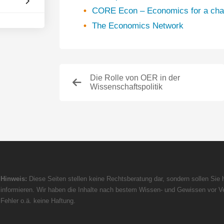
CORE Econ – Economics for a cha
The Economics Network
Die Rolle von OER in der
Wissenschaftspolitik
Hinweis:
Diese Seiten stellen keine Rechtsberatung dar, sondern sollen Sie h
informieren. Wir haben die Inhalte nach bestem Wissen- und Gewissen vor Ve
Fehler o.ä. keine Haftung.