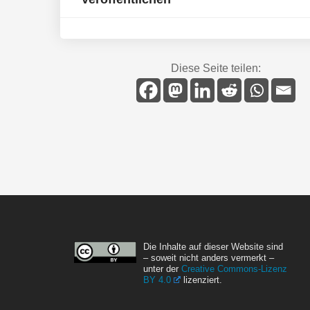
Diese Seite teilen:
Die Inhalte auf dieser Website sind
– soweit nicht anders vermerkt –
unter der
Creative Commons-Lizenz
BY 4.0
lizenziert.