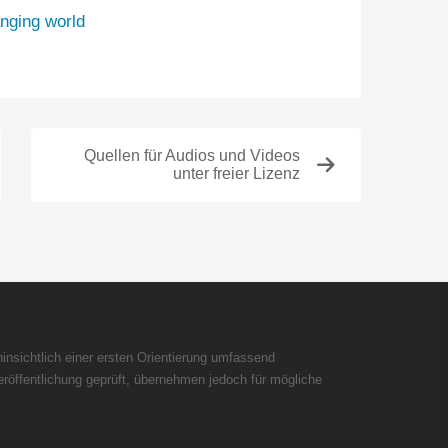
nging world
Quellen für Audios und Videos
unter freier Lizenz
insichtlich einer ersten Orientierung umfassend
röffentlichung geprüft, übernehmen jedoch für mögliche