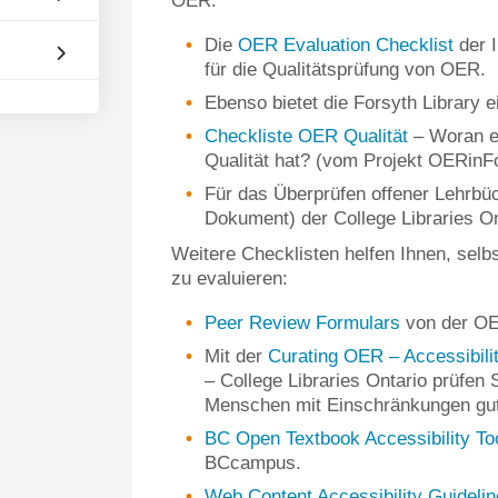
OER:
Die
OER Evaluation Checklist
der I
für die Qualitätsprüfung von OER.
Ebenso bietet die Forsyth Library 
Checkliste OER Qualität
– Woran er
Qualität hat? (vom Projekt OERinF
Für das Überprüfen offener Lehrbü
Dokument) der College Libraries On
Weitere Checklisten helfen Ihnen, selbs
zu evaluieren:
Peer Review Formulars
von der OE
Mit der
Curating OER – Accessibili
– College Libraries Ontario prüfen 
Menschen mit Einschränkungen gut
BC Open Textbook Accessibility Too
BCcampus.
Web Content Accessibility Guidel