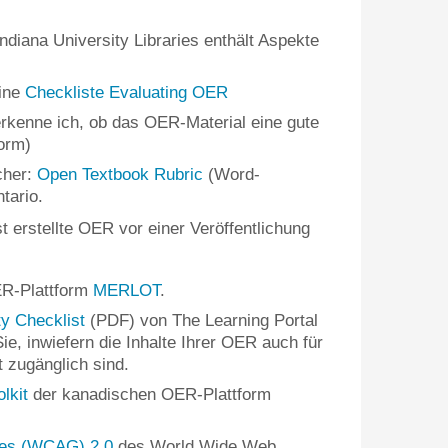
ndiana University Libraries enthält Aspekte
eine
Checkliste Evaluating OER
kenne ich, ob das OER-Material eine gute
orm)
cher:
Open Textbook Rubric
(Word-
tario.
t erstellte OER vor einer Veröffentlichung
R-Plattform
MERLOT
.
ty Checklist
(PDF) von The Learning Portal
Sie, inwiefern die Inhalte Ihrer OER auch für
 zugänglich sind.
lkit
der kanadischen OER-Plattform
ines (WCAG) 2.0
des World Wide Web