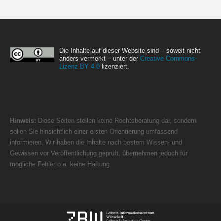
Die Inhalte auf dieser Website sind – soweit nicht
anders vermerkt – unter der
Creative Commons-
Lizenz BY 4.0
lizenziert.
Hinweis:
Diese Seiten stellen keine Rechtsberatung dar, sondern
sollen Sie hinsichtlich einer ersten Orientierung umfassend
informieren. Wir haben die Inhalte nach bestem Wissen- und
Gewissen vor Veröffentlichung geprüft, übernehmen jedoch für
mögliche Fehler o.ä. keine Haftung.