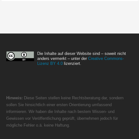
Die Inhalte auf dieser Website sind – soweit nicht
anders vermerkt – unter der
Creative Commons-
Lizenz BY 4.0
lizenziert.
Hinweis:
Diese Seiten stellen keine Rechtsberatung dar, sondern
sollen Sie hinsichtlich einer ersten Orientierung umfassend
informieren. Wir haben die Inhalte nach bestem Wissen- und
Gewissen vor Veröffentlichung geprüft, übernehmen jedoch für
mögliche Fehler o.ä. keine Haftung.