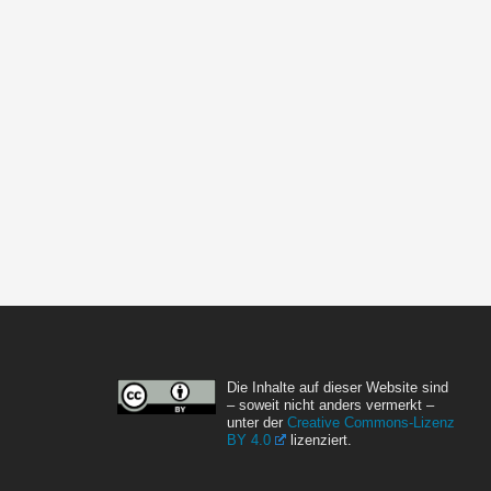
Die Inhalte auf dieser Website sind
– soweit nicht anders vermerkt –
unter der
Creative Commons-Lizenz
BY 4.0
lizenziert.